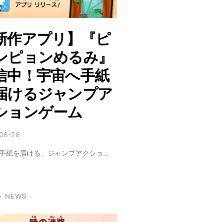
新作アプリ】『ピ
ンピョンめるみ』
信中！宇宙へ手紙
届けるジャンプア
ションゲーム
06-26
手紙を届ける、ジャンプアクショ…
NEWS