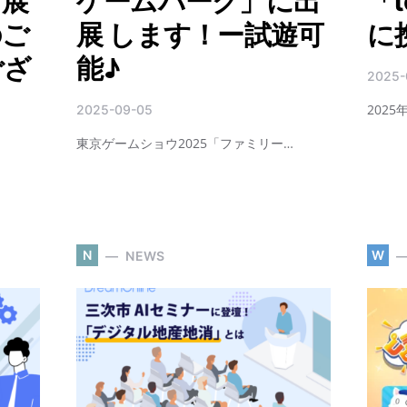
出展
ゲームパーク」に出
「t
のご
展 します！ー試遊可
に
ござ
能♪
2025-
2025
2025-09-05
東京ゲームショウ2025「ファミリー…
N
W
NEWS