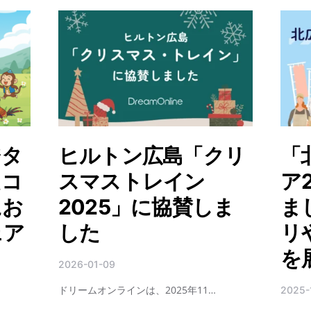
ジタ
ヒルトン広島「クリ
「
たコ
スマストレイン
ア
にお
2025」に協賛しま
ま
ェア
した
リ
し
を
2026-01-09
ドリームオンラインは、2025年11…
2025-