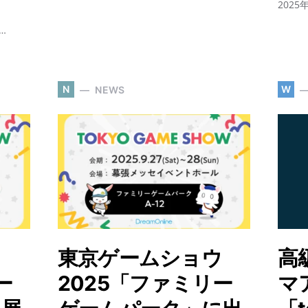
202
…
N
W
NEWS
ウ
東京ゲームショウ
高
ー
2025「ファミリー
マ