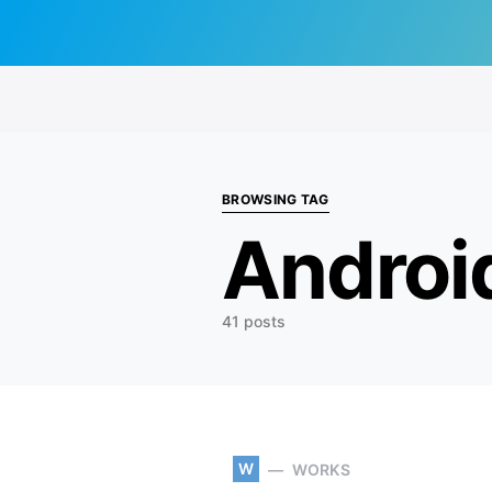
Search for:
BROWSING TAG
Androi
41 posts
W
WORKS