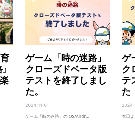
知育
ゲーム「時の迷路」
ゲ
路』
クローズドベータ版
ク
楽
テストを終了しまし
テ
リ
た。
た
2024-11-01
2024-
ゲーム「時の迷路」のiOS/Andr…
本日よ