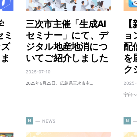
学
三次市主催「生成AI
【
セミ
セミナー」にて、デ
ョ
ンズ
ジタル地産地消につ
配
しま
いてご紹介しました
を
ク
2025-07-10
2025年6月25日、広島県三次市主…
2025-
宇宙へ
N
N
NEWS