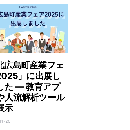
北広島町産業フェ
2025」に出展し
した ― 教育アプ
や人流解析ツール
展示
11-20