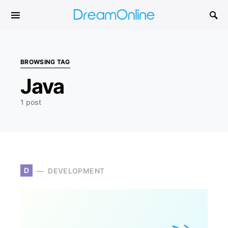
Search for:
BROWSING TAG
Java
1 post
D
DEVELOPMENT