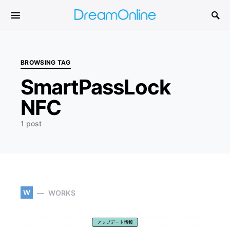
Search for:
BROWSING TAG
SmartPassLock
NFC
1 post
W
WORKS