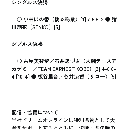
シングルス決勝
○ 小林ほの香（橋本総業）[1] 7-5 6-2 ● 猪
川結花（SENKO）[5]
ダブルス決勝
○ 古屋美智留／石井あづさ（大磯テニスア
カデミー／TEAM EARNEST KOBE）[3] 4-6 6-
4 [10-4] ● 板谷里音／谷井涼香（リコー）[5]
配信・協賛について
当社ドリームオンラインは特別協賛として大
会をサポートするとともに、決勝・準決勝の