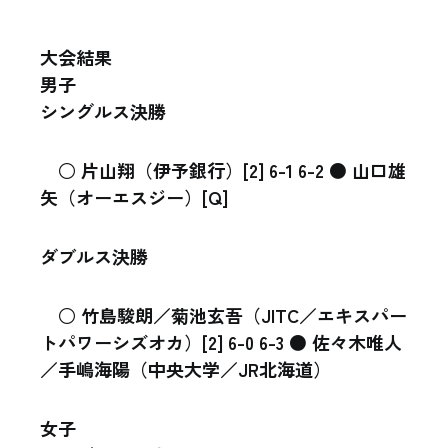
大会結果
男子
シングルス決勝
○ 片山翔（伊予銀行）[2] 6-1 6-2 ● 山口雄
矢（オーエスジー）[Q]
ダブルス決勝
○ 竹島駿朗／菊池玄吾（JITC／エキスパー
トパワーシズオカ）[2] 6-0 6-3 ● 佐々木唯人
／手嶋海陽（中央大学／JR北海道）
女子