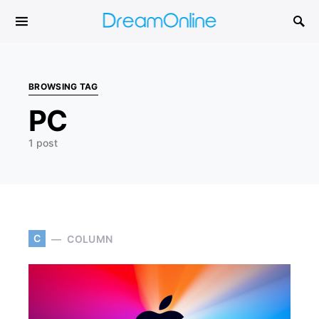
Search for:
BROWSING TAG
PC
1 post
C
COLUMN