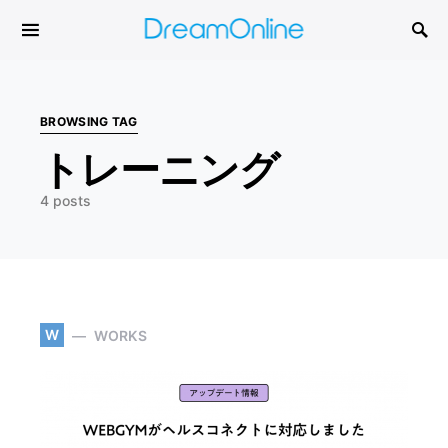
Search for:
BROWSING TAG
トレーニング
4 posts
W
WORKS