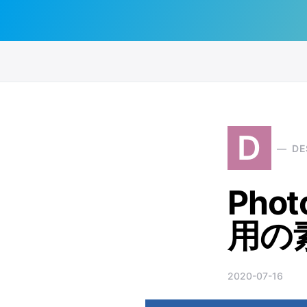
Search for:
D
DE
Pho
用の
2020-07-16