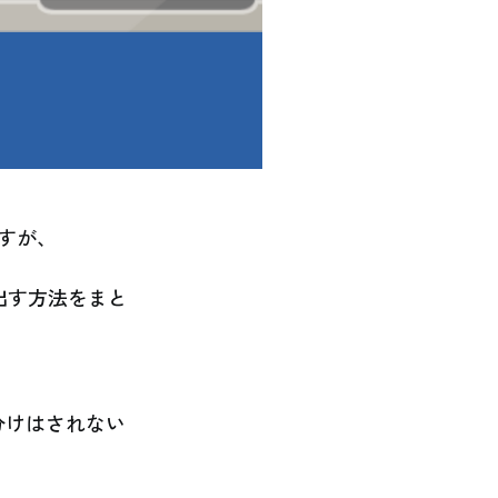
ますが、
き出す方法をまと
ダ分けはされない