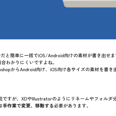
tratorだと簡単に一括でiOS/Android向けの素材が書き出せ
opの場合わかりにくいですよね。
oshopからAndroid向け、iOS向け各サイズの素材を書
。
ですが、XDやIllustratorのようにリネームやフォル
は
手作業で変更、移動する
必要があります。